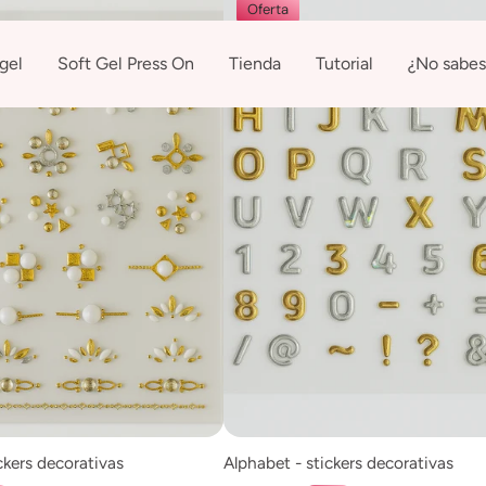
Oferta
gel
Soft Gel Press On
Tienda
Tutorial
¿No sabes
ier - stickers decorativas
Alphabet - stickers decorativas
gregar al carrito
Agregar al carrito